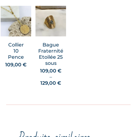
Collier
Bague
10
Fraternité
Pence
Etoilée 25
sous
109,00
€
109,00
€
–
Plage
129,00
€
de
prix :
109,00 €
à
129,00 €