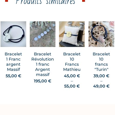
Produits similaires
Bracelet
Bracelet
Bracelet
Bracelet
1 Franc
Révolution
10
10
argent
1 franc
Francs
francs
Massif
Argent
Mathieu
"Turin"
massif
55,00
€
45,00
€
39,00
€
195,00
€
–
–
Plage
Pl
55,00
€
49,00
€
de
de
prix :
pri
45,00 €
39
à
à
55,00 €
49