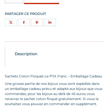
Sachet
coton
Le
PARTAGER CE PRODUIT
P'tit
Franc
Partager
Partager
Partager
Partager
sur
sur
sur
sur
X
Facebook
Pinterest
LinkedIn
Description
Sachets Coton Floqués Le P’tit Franc – Emballage Cadeau
Une grosse partie de nos bijoux vous sont expédiés dans
un emballage cadeau prévu et adapté aux bijoux que vous
commandez, pour les bijoux au delà de 45 euros vous
recevrez le sachet coton floqué gratuitement. Si vous le
souhaitez vous pouvez en commander en supplément.