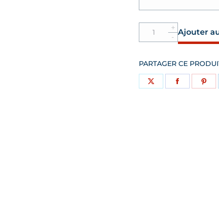
Quantité
Ajouter a
Bracelet
20
centimes
PARTAGER CE PRODUI
Le
P'tit
Partager
Partager
Par
Franc
sur
sur
sur
X
Facebook
Pin