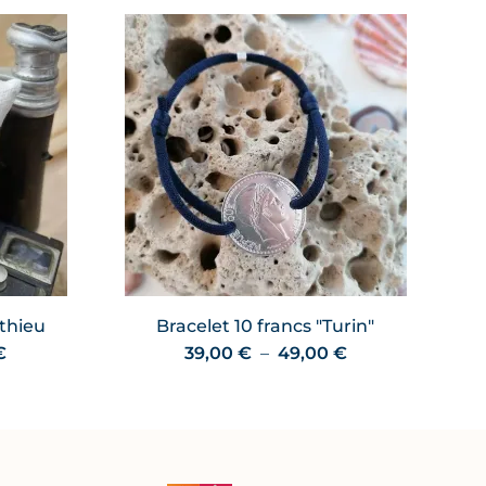
thieu
Bracelet 10 francs "Turin"
Plage
Plage
€
39,00
€
–
49,00
€
de
de
prix :
prix :
45,00 €
39,00 €
à
à
55,00 €
49,00 €