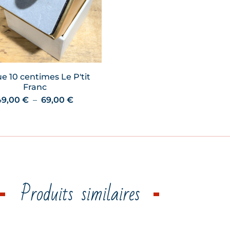
e 10 centimes Le P'tit
Franc
Plage
49,00
€
–
69,00
€
de
prix :
49,00 €
à
69,00 €
Produits similaires