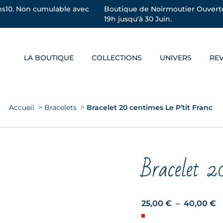
s10. Non cumulable avec
Boutique de Noirmoutier Ouverte
19h jusqu'à 30 Juin.
LA BOUTIQUE
COLLECTIONS
UNIVERS
RE
Vous êtes ici :
Accueil
Bracelets
Bracelet 20 centimes Le P’tit Franc
Bracelet 2
P
25,00
€
–
40,00
€
d