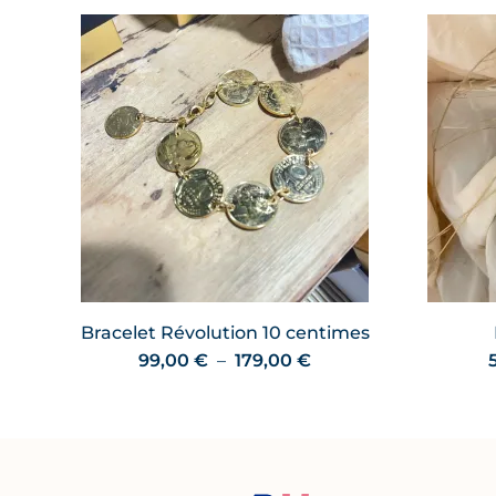
Bracelet Révolution 10 centimes
Plage
99,00
€
–
179,00
€
de
prix :
99,00 €
à
179,00 €