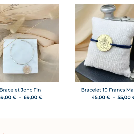
Bracelet Jonc Fin
Bracelet 10 Francs Ma
Plage
59,00
€
–
69,00
€
45,00
€
–
55,00
de
prix :
59,00 €
à
69,00 €