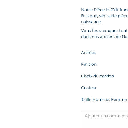
pr
Notre Pièce le P’tit fra
2
Basique, véritable pièc
à
naissance.
4
Vous ferez craquer tou
dans nos ateliers de No
Finition
Choix du cordon
Couleur
Taille Homme, Femme 