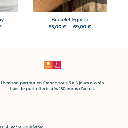
ny
Bracelet Egalité
Plage
Plage
€
55,00
€
–
69,00
€
de
de
prix :
prix :
35,00 €
55,00 €
à
à
54,00 €
69,00 €
Livraison partout en France sous 3 à 5 jours ouvrés,
frais de port offerts dès 150 euros d’achat.
ez à notre newsletter