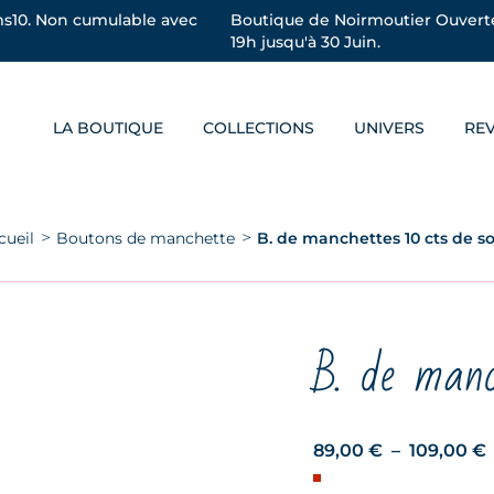
s10. Non cumulable avec
Boutique de Noirmoutier Ouverte
19h jusqu'à 30 Juin.
LA BOUTIQUE
COLLECTIONS
UNIVERS
RE
s êtes ici :
cueil
Boutons de manchette
B. de manchettes 10 cts de s
B. de manc
89,00
€
–
109,00
€