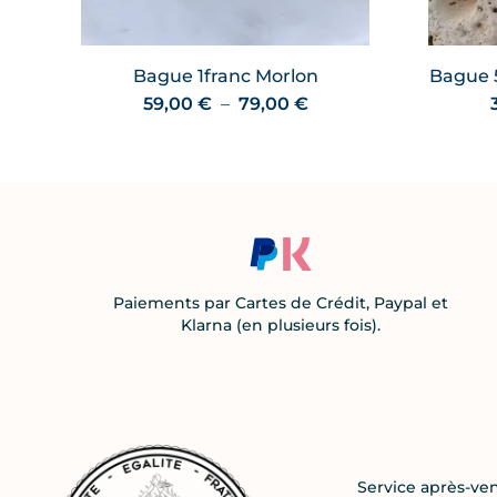
Bague 1franc Morlon
Bague 5
Plage
59,00
€
–
79,00
€
de
prix :
59,00 €
à
79,00 €
Paiements par Cartes de Crédit, Paypal et
Klarna (en plusieurs fois).
Service après-ve