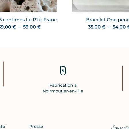
 centimes Le P'tit Franc
Bracelet One pen
Plage
39,00
€
–
59,00
€
35,00
€
–
54,00
de
prix :
39,00 €
à
59,00 €
Fabrication à
Noirmoutier-en-l’île
Souscriv
nte
Presse