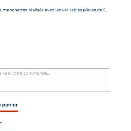
rix :
manchettes réalisés avec les véritables pièces de 5
89,00 €
à
109,00 €
u panier
T