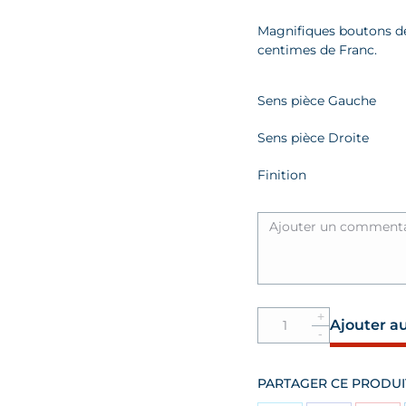
p
Magnifiques boutons de 
centimes de Franc.
Sens pièce Gauche
Sens pièce Droite
Finition
Quantité
Ajouter a
B.
de
manchettes
PARTAGER CE PRODUI
10