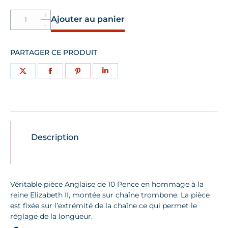
Quantité
Ajouter au panier
Collier
10
Pence
PARTAGER CE PRODUIT
Partager
Partager
Partager
Partager
sur
sur
sur
sur
X
Facebook
Pinterest
LinkedIn
Description
Véritable pièce Anglaise de 10 Pence en hommage à la
reine Elizabeth II, montée sur chaîne trombone. La pièce
est fixée sur l’extrémité de la chaîne ce qui permet le
réglage de la longueur.