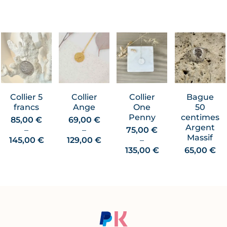
Collier 5
Collier
Collier
Bague
francs
Ange
One
50
Penny
centimes
85,00
€
69,00
€
Argent
–
–
75,00
€
Massif
Plage
Plage
145,00
€
129,00
€
–
de
de
Plage
135,00
€
65,00
€
prix :
prix :
de
85,00 €
69,00 €
prix :
à
à
75,00 €
145,00 €
129,00 €
à
135,00 €