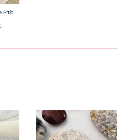
 P'tit
Plage
€
de
prix :
19,00 €
à
34,00 €