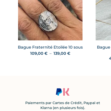
Bague Fraternité Etoilée 10 sous
Bague 
Plage
109,00
€
–
139,00
€
de
prix :
109,00 €
à
139,00 €
Paiements par Cartes de Crédit, Paypal et
Klarna (en plusieurs fois).