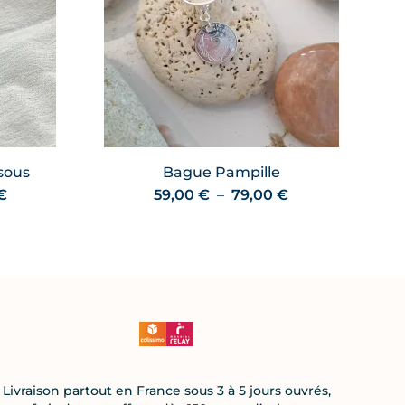
sous
Bague Pampille
Plage
Plage
€
59,00
€
–
79,00
€
de
de
prix :
prix :
49,00 €
59,00 €
à
à
69,00 €
79,00 €
Livraison partout en France sous 3 à 5 jours ouvrés,