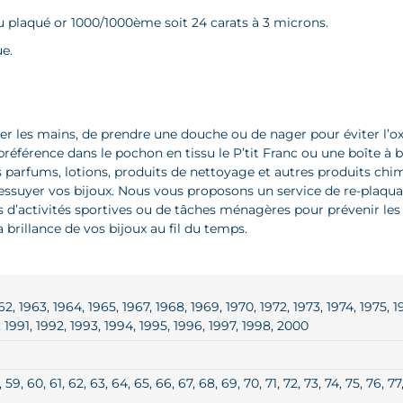
u plaqué or 1000/1000ème soit 24 carats à 3 microns.
ue.
aver les mains, de prendre une douche ou de nager pour éviter l’o
référence dans le pochon en tissu le P’tit Franc ou une boîte à bi
des parfums, lotions, produits de nettoyage et autres produits 
 essuyer vos bijoux. Nous vous proposons un service de re-plaqua
ors d’activités sportives ou de tâches ménagères pour prévenir le
 brillance de vos bijoux au fil du temps.
, 1963, 1964, 1965, 1967, 1968, 1969, 1970, 1972, 1973, 1974, 1975, 19
, 1991, 1992, 1993, 1994, 1995, 1996, 1997, 1998, 2000
, 59, 60, 61, 62, 63, 64, 65, 66, 67, 68, 69, 70, 71, 72, 73, 74, 75, 76, 7