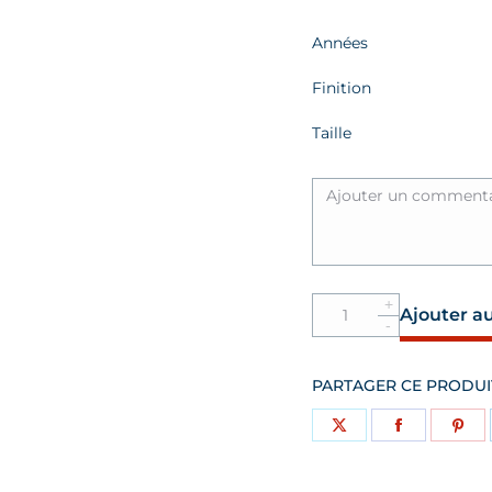
p
Finition
Taille
Quantité
Ajouter a
Bague
Oscar
Double10
PARTAGER CE PRODUI
centimes
Partager
Partager
Par
sur
sur
sur