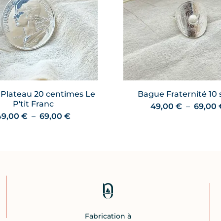
Plateau 20 centimes Le
Bague Fraternité 10 
P'tit Franc
49,00
€
–
69,00
Plage
49,00
€
–
69,00
€
de
prix :
49,00 €
à
69,00 €
Fabrication à