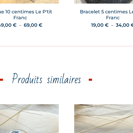
e 10 centimes Le P'tit
Bracelet 5 centimes Le
Franc
Franc
Plage
49,00
€
–
69,00
€
19,00
€
–
34,00
de
prix :
49,00 €
à
69,00 €
Produits similaires