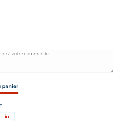
rix :
89,00 €
à
109,00 €
u panier
T
tager
Partager
sur