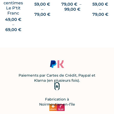
centimes
59,00
€
79,00
€
–
59,00
€
Le P'tit
Plage
–
99,00
€
–
Franc
Plage
de
Pl
79,00
€
79,00
€
de
prix :
de
49,00
€
prix :
79,00 €
pri
–
Plage
59,00 €
à
59
69,00
€
de
à
99,00 €
à
prix :
79,00 €
79
49,00 €
à
69,00 €
Paiements par Cartes de Crédit, Paypal et
Klarna (en plusieurs fois).
Fabrication à
Noirmoutier-en-l’île