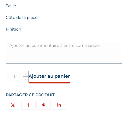
Taille
Côté de la pièce
Finition
Quantité
Ajouter au panier
Bague
Plateau
20
PARTAGER CE PRODUIT
centimes
Le
Partager
Partager
Partager
Partager
P'tit
Franc
sur
sur
sur
sur
X
Facebook
Pinterest
LinkedIn