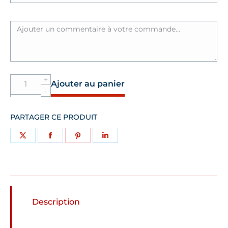
Quantité
Ajouter au panier
Collier
Oscar
PARTAGER CE PRODUIT
Partager
Partager
Partager
Partager
sur
sur
sur
sur
X
Facebook
Pinterest
LinkedIn
Description