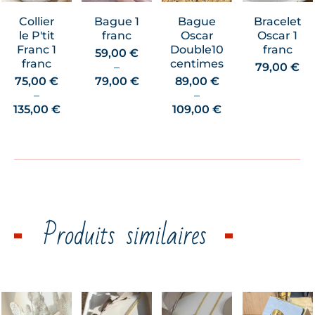
Collier
Bague 1
Bague
Bracelet
le P'tit
franc
Oscar
Oscar 1
Franc 1
Double10
franc
59,00
€
franc
centimes
–
79,00
€
Plage
75,00
€
79,00
€
89,00
€
de
–
–
Plage
prix :
Plage
135,00
€
109,00
€
de
59,00 €
de
prix :
à
prix :
75,00 €
79,00 €
89,00 €
à
à
135,00 €
109,00 €
Produits similaires