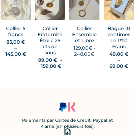
Collier 5
Collier
Collier
Bague 10
francs
Fraternité
Ensemble
centimes
Étoilé 25
et Libre
Le P'tit
85,00
€
cts de
Franc
–
129,00€ -
sous
Plage
145,00
€
248,00€
49,00
€
de
99,00
€
–
–
prix :
Plage
Pl
159,00
€
69,00
€
85,00 €
de
de
à
prix :
pri
145,00 €
99,00 €
49
à
à
159,00 €
69
Paiements par Cartes de Crédit, Paypal et
Klarna (en plusieurs fois).